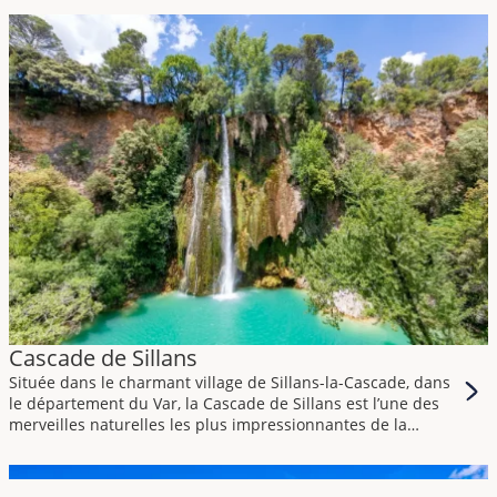
Dune du Pilat est une destination incontournable pour les
amoureux de la nature.
Les aventuriers en quête de découvertes et les amateurs
de paysages à couper le souffle.
La Dune du Pilat est la plus grande dune de sable
d’Europe. Nichée entre l’océan Atlantique, la forêt de pins
luxuriante du Sud-Ouest et le bassin d’Arcachon.
Elle s’étend sur environ 500 mètres de large, 2,7 kilomètres
de long et atteint une hauteur impressionnante de 110
mètres.
Cette merveille géologique offre une vue panoramique
imprenable sur les environs, créant une expérience
mémorable pour tous ceux qui la visitent.
Cascade de Sillans
Située dans le charmant village de Sillans-la-Cascade, dans
le département du Var, la Cascade de Sillans est l’une des
merveilles naturelles les plus impressionnantes de la
région Provence-Alpes-Côte d’Azur.
Avec une chute d’eau spectaculaire de 42 mètres de haut,