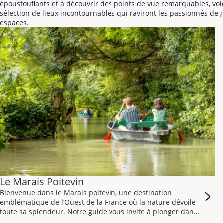
époustouflants et à découvrir des points de vue remarquables, voi
sélection de lieux incontournables qui raviront les passionnés de
espaces.
Le Marais Poitevin
Bienvenue dans le Marais poitevin, une destination
emblématique de l’Ouest de la France où la nature dévoile
toute sa splendeur. Notre guide vous invite à plonger dans
ce paradis préservé, entre canaux bucoliques, faune