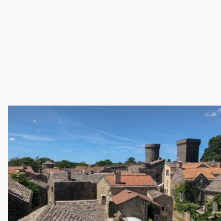
Ce site naturel est situé dans la région Provence-Alpes-
Côte d’Azur, à cheval sur les départements des Hautes-
Alpes et des Alpes-de-Haute-Provence. Sa localisation
stratégique entre les massifs des Écrins et du Parc naturel
régional du Queyras en fait un lieu privilégié pour les
amoureux de la nature.
Créé dans les années 1960 par la construction du barrage
de Serre-Ponçon sur la Durance, le lac est le résultat d’un
projet ambitieux visant à réguler le débit du fleuve et à
produire de l’électricité. Aujourd’hui, il est devenu un site
incontournable, attirant des visiteurs du monde entier.
Massif des Maures
Le massif des Maures est une petite chaîne de montagnes
du sud de la France. Située dans le département du Var,
entre Hyères et Fréjus. Ce massif montagneux offre aux
visiteurs une expérience inoubliable en plein air, entre
paysages spectaculaires, flore luxuriante et patrimoine
préservé.
Découvrez la diversité et la richesse de la faune et de la