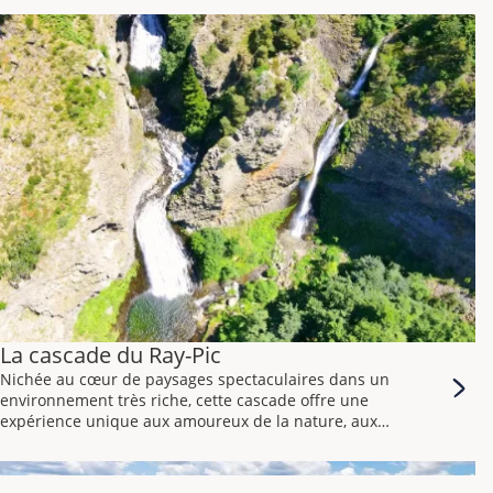
diversifiée et traditions locales.
Le Marais Poitevin, surnommé la « Venise Verte », est une
région humide située dans le département de la Vendée et
de la Charente-Maritime en France. Découvrez son histoire,
sa géographie unique et son importance en tant que zone
de biodiversité.
La cascade du Ray-Pic
Nichée au cœur de paysages spectaculaires dans un
environnement très riche, cette cascade offre une
expérience unique aux amoureux de la nature, aux
randonneurs et aux amateurs de beauté sauvage.
La Cascade du Ray-Pic est située dans la commune de