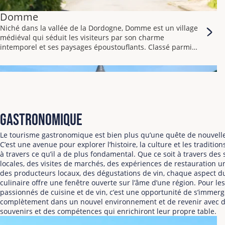
de 1 200 à 1 500 mètres.
Le plateau de l’Aubrac offre un paysage à couper le souffle.
Domme
Il se caractérise par ses vastes étendues de prairies
Niché dans la vallée de la Dordogne, Domme est un village
verdoyantes, ses forêts denses et ses rivières sinueuses.
médiéval qui séduit les visiteurs par son charme
intemporel et ses paysages époustouflants. Classé parmi
Les amateurs de randonnée seront comblés par les
les Plus Beaux Villages de France, Domme offre une
nombreux sentiers balisés qui traversent ce territoire
expérience unique alliant histoire, culture et nature.
préservé. Vous offrant ainsi des vues panoramiques sur les
Domme est une bastide fondée en 1281 par Philippe III le
montagnes environnantes et une faune et une flore
Hardi. Ce village fortifié est un véritable trésor
diversifiées.
d’architecture médiévale, avec ses remparts
Gorges de la Méouge
impressionnants, ses portes fortifiées et ses ruelles pavées.
De la Drôme provençale aux Hautes-Alpes, une fascinante
Gastronomique
rivière turquoise serpente et bondit en cascade à travers
des gorges impressionnantes, traversant çà et là des sites
Le tourisme gastronomique est bien plus qu’une quête de nouvelle
géologiques, des milieux naturels et des vestiges
C’est une avenue pour explorer l’histoire, la culture et les tradition
patrimoniaux remarquables.
à travers ce qu’il a de plus fondamental. Que ce soit à travers des 
Bienvenue dans les Gorges de la Méouge !
locales, des visites de marchés, des expériences de restauration u
des producteurs locaux, des dégustations de vin, chaque aspect d
Classé Natura 2000, ce site baigné de lumière et de chaleur
culinaire offre une fenêtre ouverte sur l’âme d’une région. Pour les
est très prisé de ses visiteurs pour les promenades et
passionnés de cuisine et de vin, c’est une opportunité de s’immerg
baignades qu’il propose, en face du fameux Pont Roman ou
complètement dans un nouvel environnement et de revenir avec 
en immersion parmi la faune et la flore fourmillantes de ce
souvenirs et des compétences qui enrichiront leur propre table.
lieu.
Château de Villandry