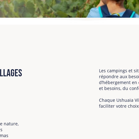
illages
Les campings et si
répondre aux besoi
d’hébergement en c
et besoins, du confo
Chaque Ushuaïa Vil
faciliter votre cho
e nature,
es
amas