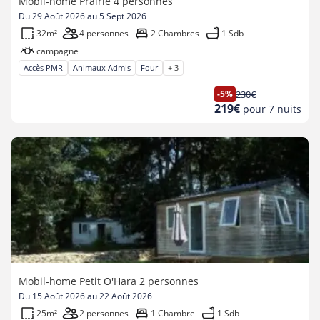
Mobil-home Prairie 4 personnes
Du 29 Août 2026 au 5 Sept 2026
32m²
4 personnes
2 Chambres
1 Sdb
campagne
Accès PMR
Animaux Admis
Four
+ 3
-5%
230€
Ancien
Nouveau
219€
pour 7 nuits
prix
prix
Mobil-home Petit O'Hara 2 personnes
Du 15 Août 2026 au 22 Août 2026
25m²
2 personnes
1 Chambre
1 Sdb