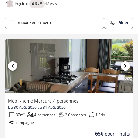
étoiles
Inguiniel
42 Avis
4.6
/ 5
Filtrer
30 Août
au
31 Août
Mobil-home Mercure 4 personnes
Du 30 Août 2026 au 31 Août 2026
37m²
4 personnes
2 Chambres
1 Sdb
campagne
Nouveau
65€
pour 1 nuits