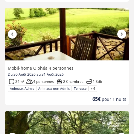
prix
Mobil-home O'phéa 4 personnes
Du 30 Août 2026 au 31 Août 2026
24m²
4 personnes
2 Chambres
1 Sdb
Animaux Admis
Animaux non Admis
Terrasse
+ 6
Nouveau
65€
pour 1 nuits
prix