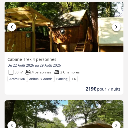
Cabane Trek 4 personnes
Du 22 Août 2026 au 29 Août 2026
30m²
4 personnes
2 Chambres
Accès PMR
Animaux Admis
Parking
+ 6
Nouveau
219€
pour 7 nuits
prix