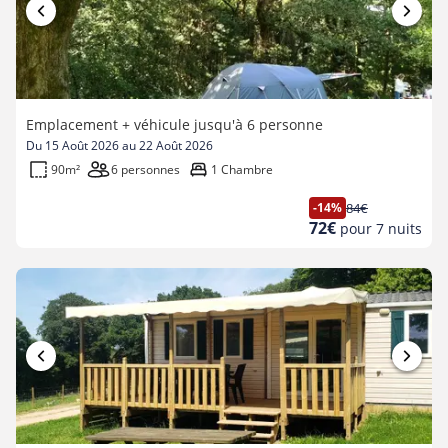
Emplacement + véhicule jusqu'à 6 personne
Du 15 Août 2026 au 22 Août 2026
90m²
6 personnes
1 Chambre
-14%
84€
Ancien
Nouveau
72€
pour 7 nuits
prix
prix