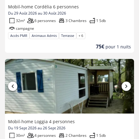
Mobil-home Cordélia 6 personnes
Du 29 Août 2026 au 30 Août 2026
32m²
6 personnes
3 Chambres
1 Sdb
campagne
Accès PMR
Animaux Admis
Terrasse
+ 6
Nouveau
75€
pour 1 nuits
prix
Mobil-home Loggia 4 personnes
Du 19 Sept 2026 au 26 Sept 2026
30m²
4 personnes
2 Chambres
1 Sdb