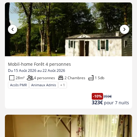
Mobil-home Forêt 4 personnes
Du 15 Août 2026 au 22 Août 2026
28m²
4 personnes
2 Chambres
1 Sdb
Accès PMR
Animaux Admis
+ 1
-10%
359€
Ancien
Nouveau
323€
pour 7 nuits
prix
prix