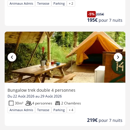
Animaux Admis
Terrasse
Parking
+ 2
-5%
205€
Ancien
Nouveau
195€
pour 7 nuits
prix
prix
Bungalow trek double 4 personnes
Du 22 Août 2026 au 29 Août 2026
30m²
4 personnes
2 Chambres
Animaux Admis
Terrasse
Parking
+ 4
Nouveau
219€
pour 7 nuits
prix