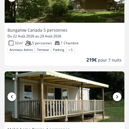
Bungalow Canada 5 personnes
Du 22 Août 2026 au 29 Août 2026
32m²
5 personnes
1 Chambre
Animaux Admis
Terrasse
Parking
+ 5
Nouveau
219€
pour 7 nuits
prix