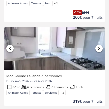
Animaux Admis
Terrasse
Four
+ 2
-10%
289€
Ancien
Nouveau
260€
pour 7 nuits
prix
prix
Mobil-home Lavande 4 personnes
Du 22 Août 2026 au 29 Août 2026
32m²
4 personnes
2 Chambres
1 Sdb
Animaux Admis
Terrasse
Serviettes
+ 2
Nouveau
319€
pour 7 nuits
prix