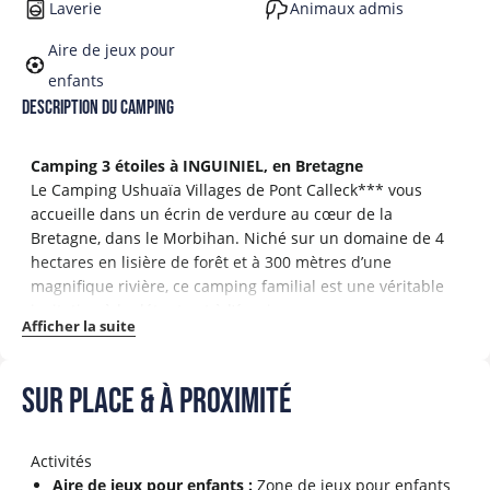
Laverie
Animaux admis
Aire de jeux pour
enfants
Description du camping
Camping 3 étoiles à INGUINIEL, en Bretagne
Le Camping Ushuaïa Villages de Pont Calleck*** vous
accueille dans un écrin de verdure au cœur de la
Bretagne, dans le Morbihan. Niché sur un domaine de 4
hectares en lisière de forêt et à 300 mètres d’une
magnifique rivière, ce camping familial est une véritable
invitation à la détente et à l’évasion.
Afficher la suite
En zone Natura 2000, le lieu est idéalement situé pour
une immersion en nature : vous pourrez même
Sur place & à proximité
apercevoir un chevreuil ! Il propose 15 locatifs, 3
hébergements insolites et 38 emplacements nus, le tout
généreusement espacé et délimité par des haies
Activités
verdoyantes et murets en pierres sèches. Les valeurs de
Aire de jeux pour enfants :
Zone de jeux pour enfants