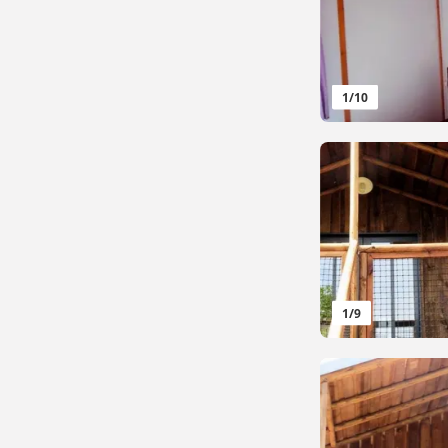
1
/
10
1
/
9