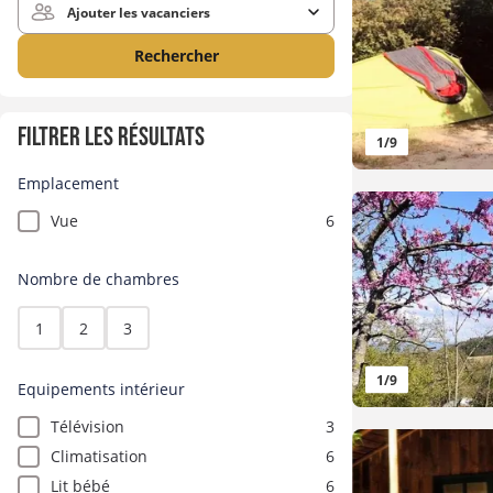
Ajouter les vacanciers
Rechercher
Filtrer les résultats
1
/
9
Emplacement
Vue
6
Nombre de chambres
1
2
3
1
/
9
Equipements intérieur
Télévision
3
Climatisation
6
Lit bébé
6