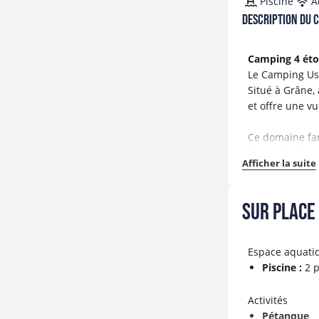
Piscine
A
Description du 
Camping 4 éto
Le Camping Ush
Situé à Grâne,
et offre une v
Ce domaine fam
répondre à tou
Afficher la suite
Idéalement pla
Profitez de ses
Sur place 
locaux, et d’a
Engagé dans un
Espace aquati
invitation au 
Piscine :
2 
Explorez les i
Activités
immersion tot
Pétanque