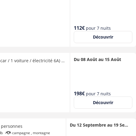
Nouveau
112€
pour 7 nuits
prix
Découvrir
Du 08 Août au 15 Août
Forfait Confort (1 tente, caravane ou camping-car / 1 voiture / électricité 6A) 2 à 6 personnes - 2 pers. inclus dans le tarif
Nouveau
198€
pour 7 nuits
prix
Découvrir
Du 12 Septembre au 19 Septembre
 personnes
db
campagne , montagne