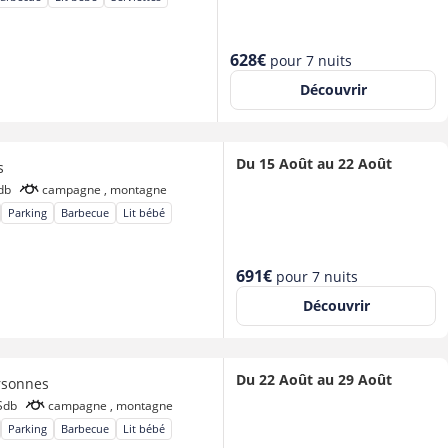
Nouveau
628€
pour 7 nuits
prix
Découvrir
Du 15 Août au 22 Août
s
db
campagne , montagne
Parking
Barbecue
Lit bébé
Nouveau
691€
pour 7 nuits
prix
Découvrir
Du 22 Août au 29 Août
rsonnes
Sdb
campagne , montagne
Parking
Barbecue
Lit bébé