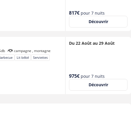
Nouveau
817€
pour 7 nuits
prix
Découvrir
Du 22 Août au 29 Août
Sdb
campagne , montagne
Barbecue
Lit bébé
Serviettes
Nouveau
975€
pour 7 nuits
prix
Découvrir