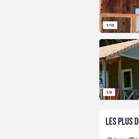
1
/
10
1
/
8
Les plus 