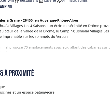
ccès Wifi
Restaurant
Laverie
Animaux admis
camping
iles à Grane - 26400, en Auvergne-Rhône-Alpes
uaïa Villages Les 4 Saisons : un écrin de sérénité en Drôme prove
 au cœur de la Vallée de la Drôme, le Camping Ushuaïa Villages Les
ue imprenable sur les sommets du Vercors.
ilial propose 70 emplacements spacieux, allant des cabanes sur 
tes les envies.
cé entre villages perchés et champs de lavande, le camping combine
 piscines extérieures (dont une chauffée), de son restaurant “Le 17
& à proximité
ctivités uniques comme les randonnées au lever du soleil ou les exc
e démarche écoresponsable avec compost, panneaux solaires et tr
que
ressourcement.
piscines et un espace pataugeoire
ncontournables alentours, tels que la Tour de Crest, Mirmande, ou 
ale en Drôme provençale.