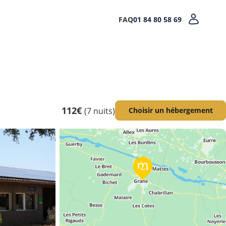
FAQ
01 84 80 58 69
112€
(7 nuits)
Choisir un hébergement