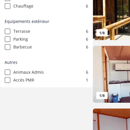
Chauffage
6
Equipements extérieur
Terrasse
6
1
/
8
Parking
6
Barbecue
6
Autres
Animaux Admis
6
Accès PMR
1
1
/
8