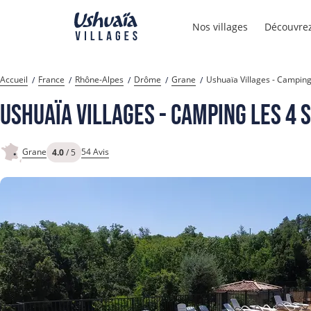
Nos villages
Découvrez
Accueil
France
Rhône-Alpes
Drôme
Grane
Ushuaïa Villages - Camping
Ushuaïa Villages - Camping Les 4 
Grane
54 Avis
4.0
/ 5