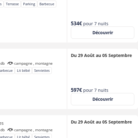
s
Terrasse
Parking
Barbecue
Nouveau
534€
pour 7 nuits
prix
Découvrir
Du 29 Août au 05 Septembre
Sdb
campagne , montagne
arbecue
Lit bébé
Serviettes
Nouveau
597€
pour 7 nuits
prix
Découvrir
Du 29 Août au 05 Septembre
es
Sdb
campagne , montagne
arbecue
Lit bébé
Serviettes