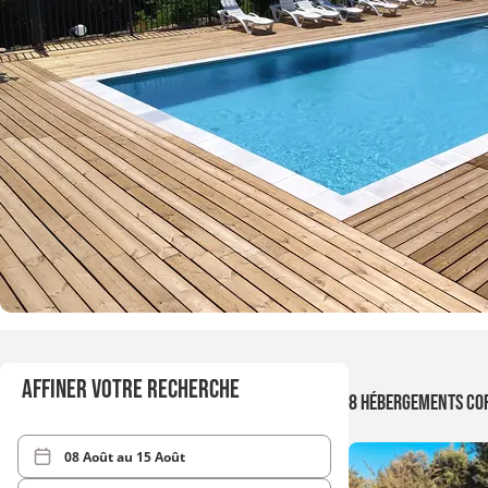
Affiner votre recherche
8 hébergements co
08 Août
au
15 Août