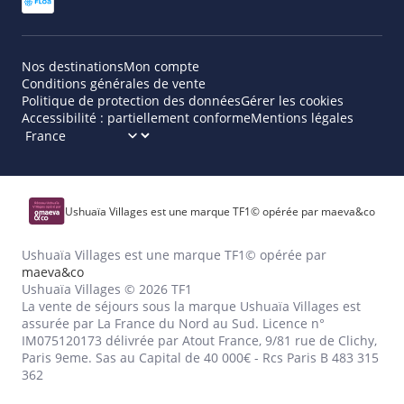
Nos destinations
Mon compte
Conditions générales de vente
Politique de protection des données
Gérer les cookies
Accessibilité : partiellement conforme
Mentions légales
Ushuaïa Villages est une marque TF1© opérée par maeva&co
Ushuaïa Villages est une marque TF1© opérée par
maeva&co
Ushuaïa Villages © 2026 TF1
La vente de séjours sous la marque Ushuaïa Villages est
assurée par La France du Nord au Sud. Licence n°
IM075120173 délivrée par Atout France, 9/81 rue de Clichy,
Paris 9eme. Sas au Capital de 40 000€ - Rcs Paris B 483 315
362