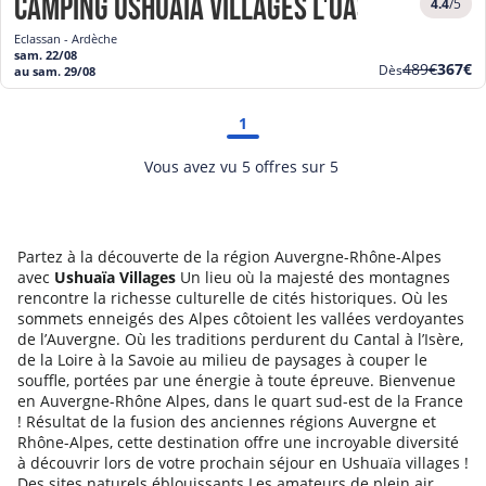
Camping Ushuaïa Villages l'Oasis *****
4.4
/5
Eclassan - Ardèche
sam. 22/08
Ancien
Nouve
489€
367€
Dès
au sam. 29/08
prix
prix
1
Vous avez vu 5 offres sur 5
Partez à la découverte de la région Auvergne-Rhône-Alpes
avec
Ushuaïa Villages
Un lieu où la majesté des montagnes
rencontre la richesse culturelle de cités historiques. Où les
sommets enneigés des Alpes côtoient les vallées verdoyantes
de l’Auvergne. Où les traditions perdurent du Cantal à l’Isère,
de la Loire à la Savoie au milieu de paysages à couper le
souffle, portées par une énergie à toute épreuve. Bienvenue
en Auvergne-Rhône Alpes, dans le quart sud-est de la France
! Résultat de la fusion des anciennes régions Auvergne et
Rhône-Alpes, cette destination offre une incroyable diversité
à découvrir lors de votre prochain séjour en Ushuaïa villages !
Des sites naturels éblouissants Les amateurs de plein air