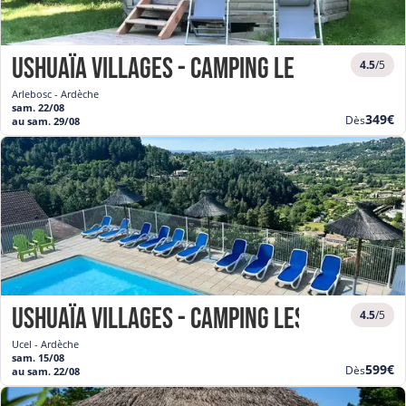
Ushuaïa Villages - Camping Le Viaduc ***
4.5
/5
Arlebosc - Ardèche
sam. 22/08
Nouve
349€
Dès
au sam. 29/08
prix
Ushuaïa Villages - Camping Les Pins d'Uc
4.5
/5
Ucel - Ardèche
sam. 15/08
Nouve
599€
Dès
au sam. 22/08
prix