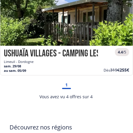
Ushuaïa Villages - Camping les Poutirou
4.4
/5
Limeuil - Dordogne
sam. 29/08
Ancien
Nouve
319€
255€
Dès
au sam. 05/09
prix
prix
1
Vous avez vu 4 offres sur 4
Découvrez nos régions