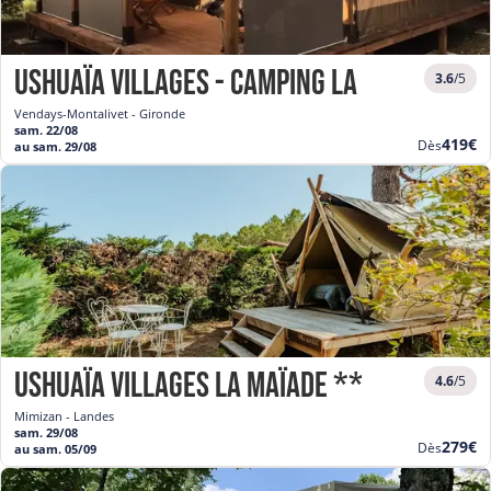
Ushuaïa Villages - Camping La Chesnays 
3.6
/5
Vendays-Montalivet - Gironde
sam. 22/08
Nouve
419€
Dès
au sam. 29/08
prix
Ushuaïa Villages La Maïade ***
4.6
/5
Mimizan - Landes
sam. 29/08
Nouve
279€
Dès
au sam. 05/09
prix