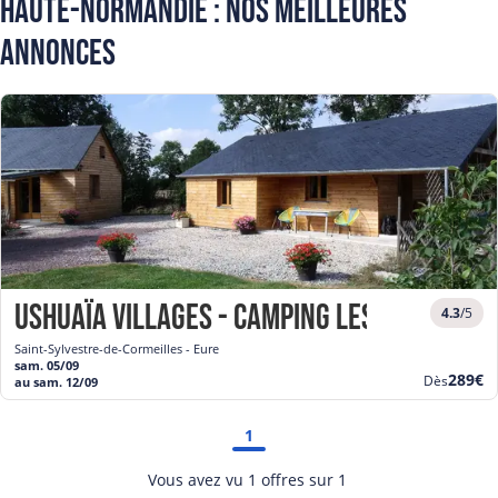
Haute-Normandie : Nos meilleures
annonces
Ushuaïa Villages - Camping Les Pommiers
4.3
/5
Saint-Sylvestre-de-Cormeilles - Eure
sam. 05/09
Nouve
289€
Dès
au sam. 12/09
prix
1
Vous avez vu 1 offres sur 1