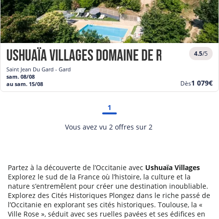
Ushuaïa Villages Domaine de Ravel ***
4.5
/5
Saint Jean Du Gard - Gard
sam. 08/08
Nouvea
1 079€
Dès
au sam. 15/08
prix
1
Vous avez vu 2 offres sur 2
Partez à la découverte de l’Occitanie avec
Ushuaïa Villages
Explorez le sud de la France où l’histoire, la culture et la
nature s’entremêlent pour créer une destination inoubliable.
Explorez des Cités Historiques Plongez dans le riche passé de
l’Occitanie en explorant ses cités historiques. Toulouse, la «
Ville Rose », séduit avec ses ruelles pavées et ses édifices en