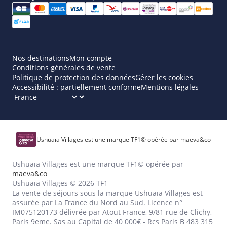
Nos destinations
Mon compte
Conditions générales de vente
Politique de protection des données
Gérer les cookies
Accessibilité : partiellement conforme
Mentions légales
Ushuaïa Villages est une marque TF1© opérée par maeva&co
Ushuaïa Villages est une marque TF1© opérée par
maeva&co
Ushuaïa Villages © 2026 TF1
La vente de séjours sous la marque Ushuaïa Villages est
assurée par La France du Nord au Sud. Licence n°
IM075120173 délivrée par Atout France, 9/81 rue de Clichy,
Paris 9eme. Sas au Capital de 40 000€ - Rcs Paris B 483 315