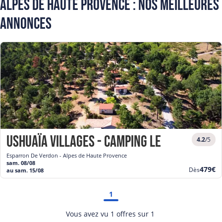
Alpes de Haute Provence : Nos meilleures
annonces
Ushuaïa Villages - Camping Le Lavandin 
4.2
/5
Esparron De Verdon - Alpes de Haute Provence
sam. 08/08
Nouve
479€
Dès
au sam. 15/08
prix
1
Vous avez vu 1 offres sur 1