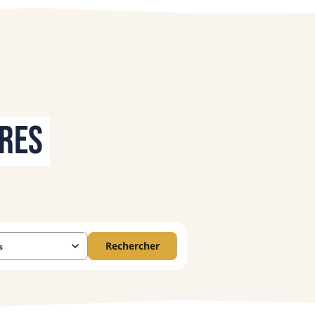
FAQ
01 84 80 58 69
fres
Rechercher
s