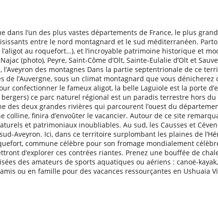
 dans l’un des plus vastes départements de France, le plus grand 
t saisissants entre le nord montagnard et le sud méditerranéen. Part
e l’aligot au roquefort…), et l’incroyable patrimoine historique et 
 Najac (photo), Peyre, Saint-Côme d’Olt, Sainte-Eulalie d’Olt et S
ord, l’Aveyron des montagnes Dans la partie septentrionale de ce te
ortes de l’Auvergne, sous un climat montagnard que vous dénicherez
our confectionner le fameux aligot, la belle Laguiole est la porte d
bergers) ce parc naturel régional est un paradis terrestre hors du te
e des deux grandes rivières qui parcourent l’ouest du département 
ne colline, finira d’envoûter le vacancier. Autour de ce site remarq
t naturels et patrimoniaux inoubliables. Au sud, les Causses et Cé
ud-Aveyron. Ici, dans ce territoire surplombant les plaines de l’Hé
efort, commune célèbre pour son fromage mondialement célèbre, g
tront d’explorer ces contrées riantes. Prenez une bouffée de chale
risées des amateurs de sports aquatiques ou aériens : canoë-kayak,
e amis ou en famille pour des vacances ressourçantes en Ushuaïa Vi