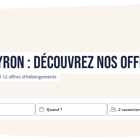
 Ushuaïa Villages
Explorer
ron : découvrez nos of
mi 12 offres d'hébergements
Quand ?
2 vacancier