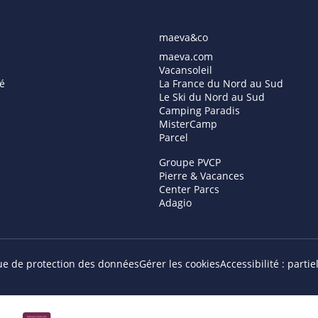
maeva&co
maeva.com
Vacansoleil
é
La France du Nord au Sud
Le Ski du Nord au Sud
Camping Paradis
MisterCamp
Parcel
Groupe PVCP
Pierre & Vacances
Center Parcs
Adagio
que de protection des données
Gérer les cookies
Accessibilité : part