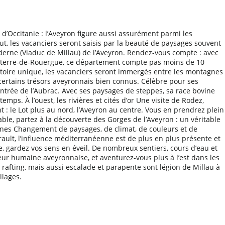
d’Occitanie : l’Aveyron figure aussi assurément parmi les
out, les vacanciers seront saisis par la beauté de paysages souvent
moderne (Viaduc de Millau) de l’Aveyron. Rendez-vous compte : avec
auveterre-de-Rouergue, ce département compte pas moins de 10
rritoire unique, les vacanciers seront immergés entre les montagnes
 certains trésors aveyronnais bien connus. Célèbre pour ses
’entrée de l’Aubrac. Avec ses paysages de steppes, sa race bovine
mps. À l’ouest, les rivières et cités d’or Une visite de Rodez,
: le Lot plus au nord, l’Aveyron au centre. Vous en prendrez plein
uable, partez à la découverte des Gorges de l’Aveyron : un véritable
vennes Changement de paysages, de climat, de couleurs et de
rault, l’influence méditerranéenne est de plus en plus présente et
ardez vos sens en éveil. De nombreux sentiers, cours d’eau et
ur humaine aveyronnaise, et aventurez-vous plus à l’est dans les
 rafting, mais aussi escalade et parapente sont légion de Millau à
llages.