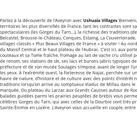
Partez à la découverte de l’Aveyron avec
Ushuaïa Villages
Bienvenue
territoires les plus diversifiés de France, tant les contrastes son
spectaculaires (les Gorges du Tarn…), la richesse des traditions (d
Belcastel, Brousse-le-Château, Conques, Estaing, La Couvertoirade,
villages classés « Plus Beaux Villages de France » à visiter ! Au n
du Massif Central et le haut plateau de l’Aubrac. C’est ici, aux p
couteaux et sa Tome fraîche, fromage au lait de vache cru utilisé p
de renom, ses stations de ski, ses lacs et burons (abris typiques de 
préfecture et de son musée Soulages s’impose, avant de longer l’un
les yeux. À l’extrémité ouest, la forteresse de Najac, perchée sur u
havre de nature, d’histoire et de culture avec des points d’intérê
traditions lorsqu’on arrive au somptueux Viaduc de Millau dans le s
marquée. Du plateau du Larzac aux Grands Causses autour de Roqu
balades guidées parmi les prairies peuplées de brebis vous permet
célèbres Gorges du Tarn, qui avec celles de la Dourbie sont très p
Sainte-Énimie en Lozère. L’Aveyron vous accueille en couple, entr