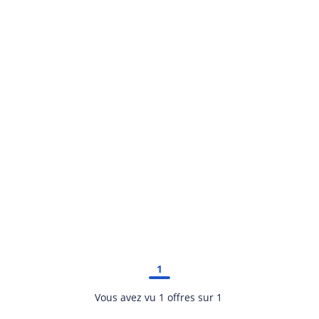
acombe ***
1
Vous avez vu 1 offres sur 1