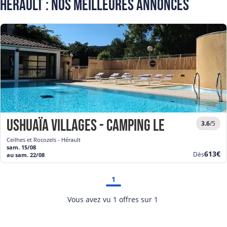
Hérault : Nos meilleures annonces
Ushuaïa Villages - Camping Le Village De
3.6
/5
Ceilhes et Rocozels - Hérault
sam. 15/08
Nouve
613€
Dès
au sam. 22/08
prix
1
Vous avez vu 1 offres sur 1