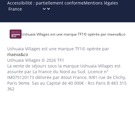
Accessibilité : partiellement conforme
Mentions légales
Ushuaïa Villages est une marque TF1© opérée par maeva&co
Ushuaïa Villages est une marque TF1© opérée par
maeva&co
Ushuaïa Villages © 2026 TF1
La vente de séjours sous la marque Ushuaïa Villages est
assurée par La France du Nord au Sud. Licence n°
IM075120173 délivrée par Atout France, 9/81 rue de Clichy,
Paris 9eme. Sas au Capital de 40 000€ - Rcs Paris B 483 315
362