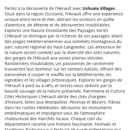
Partez à la découverte de l’Hérault avec
Ushuaïa Villages
Situé dans la région Occitanie, l’Hérault offre une expérience
unique entre terre et mer, attirant les visiteurs en quête
d’aventure, de détente et de découvertes inoubliables.
Explorez une Nature Envoûtante Des Paysages Variés
L’Hérault se distingue par la richesse de ses paysages, allant
des plages méditerranéennes aux sommets montagneux du
parc naturel régional du Haut-Languedoc. Les amoureux de
la nature seront comblés par la diversité des sites naturels,
des gorges de l’Hérault aux vastes plaines viticoles.
Randonnées Inoubliables Les passionnés de randonnée
trouveront leur bonheur sur les sentiers balisés, offrant des
panoramas à couper le souffle sur la Méditerranée, les
vignobles et les villages pittoresques. Explorez les gorges de
l’Hérault à pied ou à vélo, et laissez-vous séduire par la
beauté sauvage de la nature préservée. Patrimoine et Culture
Cités Historiques L’Hérault abrite des cités chargées
d’histoire, telles que Montpellier, Pézenas et Béziers. Flânez
dans les ruelles médiévales, découvrez les monuments
emblématiques et imprégnez-vous de l’atmosphère
chaleureuse des marchés locaux. Chaque coin du
département raconte une histoire fascinante. Festivals et
Traditions Participez aux festivals et aux manifestations qui