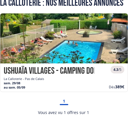
La Calloterie : Nos meilleures annonces
Ushuaïa Villages - Camping Domaine du B
4.3
/5
La Calloterie - Pas de Calais
sam. 29/08
Nouve
389€
Dès
au sam. 05/09
prix
1
Vous avez vu 1 offres sur 1