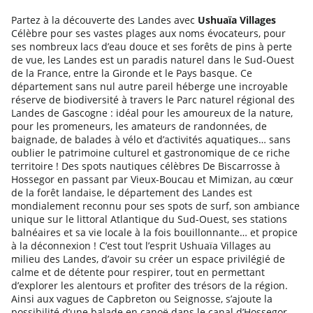
Partez à la découverte des Landes avec
Ushuaïa Villages
Célèbre pour ses vastes plages aux noms évocateurs, pour
ses nombreux lacs d’eau douce et ses forêts de pins à perte
de vue, les Landes est un paradis naturel dans le Sud-Ouest
de la France, entre la Gironde et le Pays basque. Ce
département sans nul autre pareil héberge une incroyable
réserve de biodiversité à travers le Parc naturel régional des
Landes de Gascogne : idéal pour les amoureux de la nature,
pour les promeneurs, les amateurs de randonnées, de
baignade, de balades à vélo et d’activités aquatiques… sans
oublier le patrimoine culturel et gastronomique de ce riche
territoire ! Des spots nautiques célèbres De Biscarrosse à
Hossegor en passant par Vieux-Boucau et Mimizan, au cœur
de la forêt landaise, le département des Landes est
mondialement reconnu pour ses spots de surf, son ambiance
unique sur le littoral Atlantique du Sud-Ouest, ses stations
balnéaires et sa vie locale à la fois bouillonnante… et propice
à la déconnexion ! C’est tout l’esprit Ushuaïa Villages au
milieu des Landes, d’avoir su créer un espace privilégié de
calme et de détente pour respirer, tout en permettant
d’explorer les alentours et profiter des trésors de la région.
Ainsi aux vagues de Capbreton ou Seignosse, s’ajoute la
possibilité d’une balade en canoë dans le canal d’Hossegor,