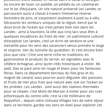
ou encore de louer un paddle, un pédalo ou un catamaran
sur le lac d’Arjuzanx. Un site naturel préservé Les Landes se
parcourent aussi à cheval à travers l’immense réserve
forestière de pins, et s’arpentent aisément à pied ou à vélo.
Découvrez les senteurs uniques de la région, bercé par le
doux bruit de l’océan qui n’est jamais bien loin dans les
Landes : ainsi à Soustons, la ville aux cinq lacs vous êtes à
quelques encablures du front de mer. Un patrimoine culturel
d’exception Les landes, c’est un écrin de verdure et une
merveille pour les sens des vacanciers venus prendre le large
et respirer, loin du tumulte du quotidien. Et c’est encore bien
plus que cela ! C’est une terre riche en traditions, en
gastronomie et produits du terroir, en vignobles avec le
célèbre Armagnac, ainsi qu’en cités historiques à visiter. Mi-
août, Dax se pare ainsi en rouge et blanc pour les fameuses
férias. Dans ce département berceau du foie gras et du
magret de canard, vous pourrez aussi déguster des poissons
et fruits de mer plus frais que nature avec vue sur l’océan ou
les pinèdes. Les Landes , sont aussi des stations thermales
pour se relaxer, c’est Mont-de-Marsan à visiter pour ses rues
pittoresques du centre-ville, c’est la cité millénaire de
Roquefort… depuis votre Ushuaïa Villages lors de votre séjour
dans ce territoire, gardez vos sens en éveil pour explorer cet