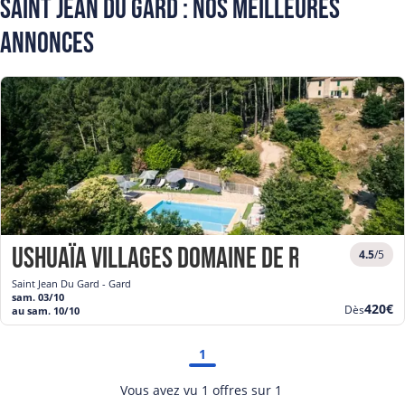
Saint Jean Du Gard : Nos meilleures
annonces
Ushuaïa Villages Domaine de Ravel ***
4.5
/5
Saint Jean Du Gard - Gard
sam. 03/10
Nouve
420€
Dès
au sam. 10/10
prix
1
Vous avez vu 1 offres sur 1