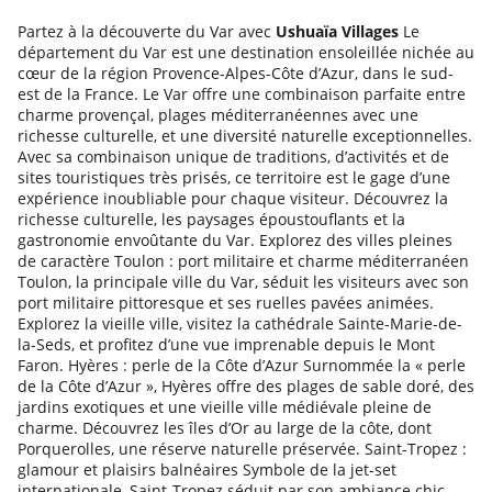
Partez à la découverte du Var avec
Ushuaïa Villages
Le
département du Var est une destination ensoleillée nichée au
cœur de la région Provence-Alpes-Côte d’Azur, dans le sud-
est de la France. Le Var offre une combinaison parfaite entre
charme provençal, plages méditerranéennes avec une
richesse culturelle, et une diversité naturelle exceptionnelles.
Avec sa combinaison unique de traditions, d’activités et de
sites touristiques très prisés, ce territoire est le gage d’une
expérience inoubliable pour chaque visiteur. Découvrez la
richesse culturelle, les paysages époustouflants et la
gastronomie envoûtante du Var. Explorez des villes pleines
de caractère Toulon : port militaire et charme méditerranéen
Toulon, la principale ville du Var, séduit les visiteurs avec son
port militaire pittoresque et ses ruelles pavées animées.
Explorez la vieille ville, visitez la cathédrale Sainte-Marie-de-
la-Seds, et profitez d’une vue imprenable depuis le Mont
Faron. Hyères : perle de la Côte d’Azur Surnommée la « perle
de la Côte d’Azur », Hyères offre des plages de sable doré, des
jardins exotiques et une vieille ville médiévale pleine de
charme. Découvrez les îles d’Or au large de la côte, dont
Porquerolles, une réserve naturelle préservée. Saint-Tropez :
glamour et plaisirs balnéaires Symbole de la jet-set
internationale, Saint-Tropez séduit par son ambiance chic,