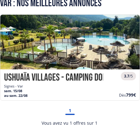
Var : Nos meilleures annonces
Ushuaïa Villages - Camping Domaine de l
3.7
/5
Signes - Var
sam. 15/08
Nouve
799€
Dès
au sam. 22/08
prix
1
Vous avez vu 1 offres sur 1