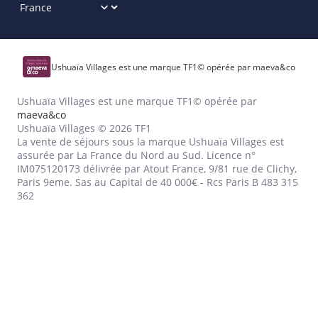
Ushuaïa Villages est une marque TF1© opérée par maeva&co
Ushuaïa Villages est une marque TF1© opérée par
maeva&co
Ushuaïa Villages © 2026 TF1
La vente de séjours sous la marque Ushuaïa Villages est
assurée par La France du Nord au Sud. Licence n°
IM075120173 délivrée par Atout France, 9/81 rue de Clichy,
Paris 9eme. Sas au Capital de 40 000€ - Rcs Paris B 483 315
362