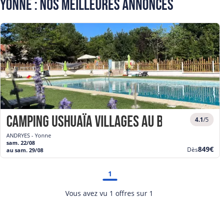
Yonne : Nos meilleures annonces
Camping Ushuaïa Villages Au Bois Joli **
4.1
/5
ANDRYES - Yonne
sam. 22/08
Nouve
849€
Dès
au sam. 29/08
prix
1
Vous avez vu 1 offres sur 1