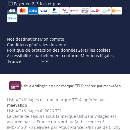
Payer en 2, 3 fois et plus​
Nos destinations
Mon compte
Conditions générales de vente
Politique de protection des données
Gérer les cookies
Accessibilité : partiellement conforme
Mentions légales
Ushuaïa Villages est une marque TF1© opérée par maeva&co
Ushuaïa Villages est une marque TF1© opérée par
maeva&co
Ushuaïa Villages © 2026 TF1
La vente de séjours sous la marque Ushuaïa Villages est
assurée par La France du Nord au Sud. Licence n°
IM075120173 délivrée par Atout France, 9/81 rue de Clichy,