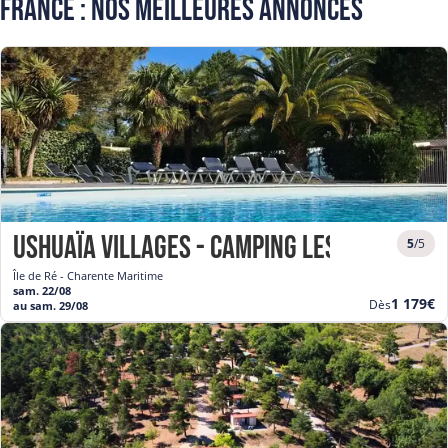
France : Nos meilleures annonces
Ushuaïa Villages - Camping les Fougères
5
/5
Île de Ré - Charente Maritime
sam. 22/08
Nouvea
1 179€
Dès
au sam. 29/08
prix