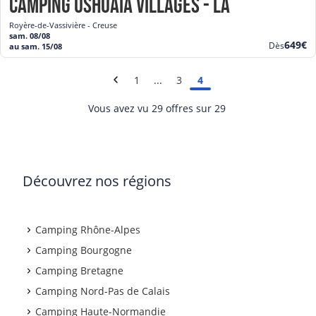
Camping Ushuaïa Villages - La Presqu'Ile
Royère-de-Vassivière - Creuse
sam. 08/08
Nouve
649€
Dès
au sam. 15/08
prix
1
3
4
Vous avez vu 29 offres sur 29
Découvrez nos régions
Camping Rhône-Alpes
Camping Bourgogne
Camping Bretagne
Camping Nord-Pas de Calais
Camping Haute-Normandie