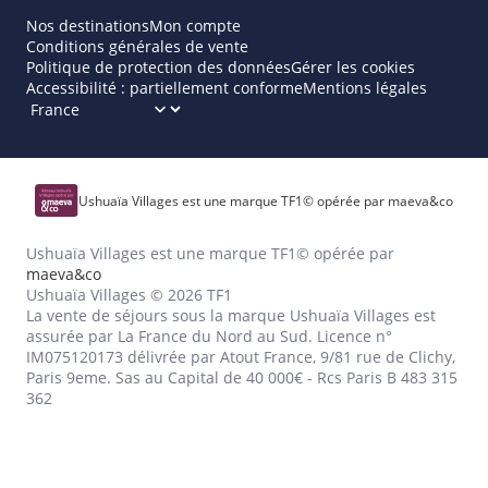
Nos destinations
Mon compte
Conditions générales de vente
Politique de protection des données
Gérer les cookies
Accessibilité : partiellement conforme
Mentions légales
Ushuaïa Villages est une marque TF1© opérée par maeva&co
Ushuaïa Villages est une marque TF1© opérée par
maeva&co
Ushuaïa Villages © 2026 TF1
La vente de séjours sous la marque Ushuaïa Villages est
assurée par La France du Nord au Sud. Licence n°
IM075120173 délivrée par Atout France, 9/81 rue de Clichy,
Paris 9eme. Sas au Capital de 40 000€ - Rcs Paris B 483 315
362