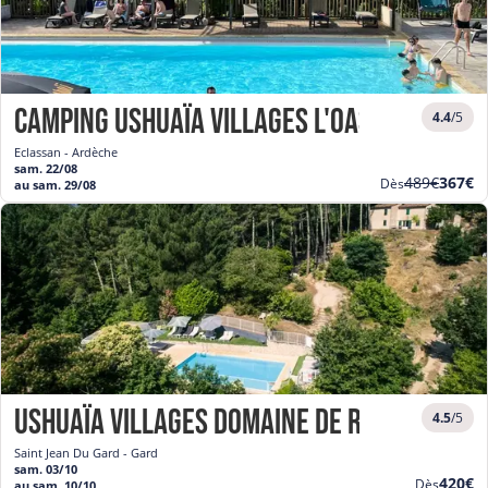
Camping Ushuaïa Villages l'Oasis *****
4.4
/5
Eclassan - Ardèche
sam. 22/08
Ancien
Nouve
489€
367€
Dès
au sam. 29/08
prix
prix
Ushuaïa Villages Domaine de Ravel ***
4.5
/5
Saint Jean Du Gard - Gard
sam. 03/10
Nouve
420€
Dès
au sam. 10/10