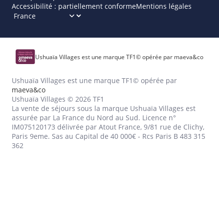
Accessibilité : partiellement conforme
Mentions légales
Ushuaïa Villages est une marque TF1© opérée par maeva&co
Ushuaïa Villages est une marque TF1© opérée par
maeva&co
Ushuaïa Villages © 2026 TF1
La vente de séjours sous la marque Ushuaïa Villages est
assurée par La France du Nord au Sud. Licence n°
IM075120173 délivrée par Atout France, 9/81 rue de Clichy,
Paris 9eme. Sas au Capital de 40 000€ - Rcs Paris B 483 315
362