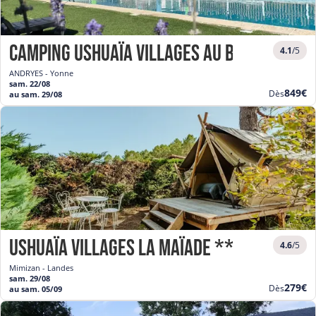
Camping Ushuaïa Villages Au Bois Joli **
4.1
/5
ANDRYES - Yonne
sam. 22/08
Nouve
849€
Dès
au sam. 29/08
prix
Ushuaïa Villages La Maïade ***
4.6
/5
Mimizan - Landes
sam. 29/08
Nouve
279€
Dès
au sam. 05/09
prix