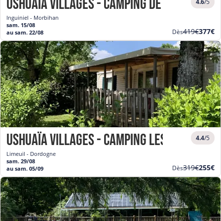
Ushuaïa Villages - Camping de Pont Call
4.6
/5
Inguiniel - Morbihan
sam. 15/08
Ancien
Nouve
419€
377€
Dès
au sam. 22/08
prix
prix
Ushuaïa Villages - Camping les Poutirou
4.4
/5
Limeuil - Dordogne
sam. 29/08
Ancien
Nouve
319€
255€
Dès
au sam. 05/09
prix
prix